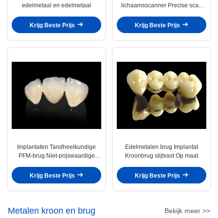
edelmetaal en edelmetaal
lichaamsscanner Precise scan
bodies voor tandheelkundige
implantaten
Krijg Beste Prijs
Krijg Beste Prijs
Implantaten Tandheelkundige
Edelmetalen brug Implantat
PFM-brug Niet-prijswaardige
Kroonbrug slijtvast Op maat
CAD CAM PFM-kroon
Krijg Beste Prijs
Krijg Beste Prijs
Metalen kroon en brug
Bekijk meer >>