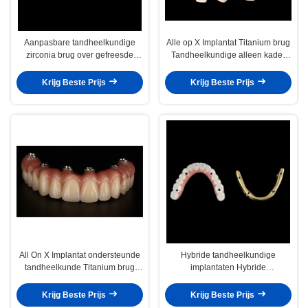
Aanpasbare tandheelkundige
Alle op X Implantat Titanium brug
zirconia brug over gefreesde
Tandheelkundige alleen kader
implantaatbalk
Professionele
Krijg Beste Prijs
Krijg Beste Prijs
All On X Implantat ondersteunde
Hybride tandheelkundige
tandheelkunde Titanium brug
implantaten Hybride
tandheelkundige CE FDA
tandheelkundige prothese met
goedkeuring
titanium bar
Krijg Beste Prijs
Krijg Beste Prijs