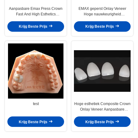
Aanpasbare Emax Press Crown
EMAX geperst Onlay Veneer
Fast And High Esthetics
Hoge nauwkeurigheid
Tandheelkundige Inlay Onlay
Tandheelkundige veneer
Uitstekende pasvorm
Krijg Beste Prijs
Krijg Beste Prijs
test
Hoge esthetiek Composite Crown
Onlay Veneer Aanpasbare
grootte
Krijg Beste Prijs
Krijg Beste Prijs