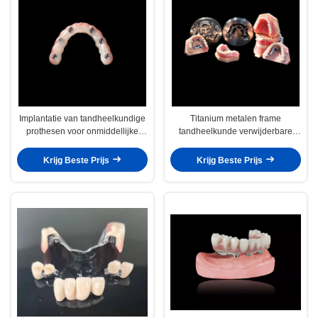
Implantatie van tandheelkundige
Titanium metalen frame
prothesen voor onmiddellijke
tandheelkunde verwijderbare
belasting Lichte roze
valse tanden op maat
verwijderbare kunsttanden
Krijg Beste Prijs
Krijg Beste Prijs