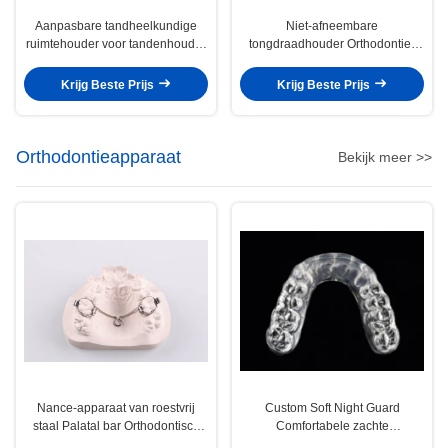
Aanpasbare tandheelkundige
Niet-afneembare
ruimtehouder voor tandenhouder
tongdraadhouder Orthodontie-
om gaten te repareren
houders voor het rechtzetten van
tanden
Krijg Beste Prijs
Krijg Beste Prijs
Orthodontieapparaat
Bekijk meer >>
Nance-apparaat van roestvrij
Custom Soft Night Guard
staal Palatal bar Orthodontisch
Comfortabele zachte
functionele apparaat
mondbeschermer voor het slapen