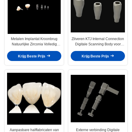
Metalen Implantat Kroonbrug
Zilveren KTJ Internal Connection
Natuurlijke Zirconia Volledig
Digitale Scanning Body voor
Contour Kroon Met Titanium
Implantatie met hoge precisie
Abutment
Krijg Beste Prijs
Krijg Beste Prijs
Aanpasbare halffabricaten van
Externe verbinding Digitale