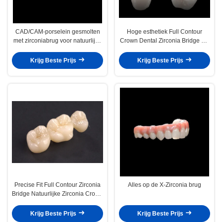
CAD/CAM-porselein gesmolten
Hoge esthetiek Full Contour
met zirconiabrug voor natuurlijke
Crown Dental Zirconia Bridge CE
restauratie
en FDA goedkeuring
Krijg Beste Prijs
Krijg Beste Prijs
Precise Fit Full Contour Zirconia
Alles op de X-Zirconia brug
Bridge Natuurlijke Zirconia Crown
Bridge Hoge sterkte
Krijg Beste Prijs
Krijg Beste Prijs