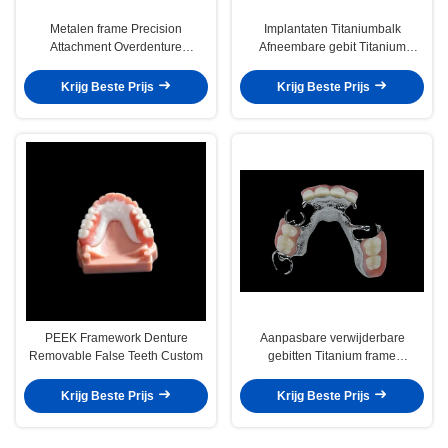
Metalen frame Precision
Implantaten Titaniumbalk
Attachment Overdenture
Afneembare gebit Titanium
Afneembare tandprothese
legering Implantatenbalk
Overprothese
Krijg Beste Prijs
Krijg Beste Prijs
PEEK Framework Denture
Aanpasbare verwijderbare
Removable False Teeth Custom
gebitten Titanium frame
Tandheelkundig metaal frame
Krijg Beste Prijs
Krijg Beste Prijs