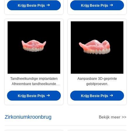
prothese
Krijg Beste Prijs
Krijg Beste Prijs
Tandheelkundige implantaten
Aanpasbare 3D-geprinte
Afneembare tandheelkunde
gebitproeven.
Digitale volledige tandheelkunde
Fressing Natuurlijke uitstraling
Krijg Beste Prijs
Krijg Beste Prijs
Zirkoniumkroonbrug
Bekijk meer >>