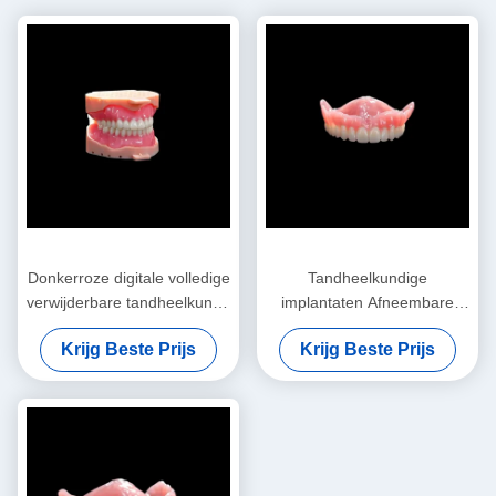
Donkerroze digitale volledige
Tandheelkundige
verwijderbare tandheelkunde
implantaten Afneembare
verwijderbare gedeeltelijke
tandheelkunde Digitale
Krijg Beste Prijs
Krijg Beste Prijs
prothese
volledige tandheelkunde
Fressing Natuurlijke
uitstraling