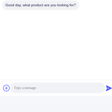
Good day, what product are you looking for?
Snel contact
Telefoon
86-0755-8606-0301
E-mail
jacky@ktjdental.com
Adres
KangtaiJian Health Industry Building.No.7 Rongtian Road,
Pingshan District, Shenzhen, China
Privacybeleid
|
Sitemap
China Goede kwaliteit Digitale volledige tandheelkunde
Auteursrecht © 2025-2026 Shenzhen KTJ DentalLabs Co.,Ltd.
Alle rechten voorbehouden.