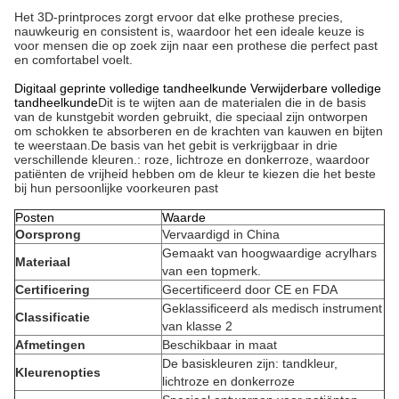
Het 3D-printproces zorgt ervoor dat elke prothese precies,
nauwkeurig en consistent is, waardoor het een ideale keuze is
voor mensen die op zoek zijn naar een prothese die perfect past
en comfortabel voelt.
Digitaal geprinte volledige tandheelkunde Verwijderbare volledige
tandheelkunde
Dit is te wijten aan de materialen die in de basis
van de kunstgebit worden gebruikt, die speciaal zijn ontworpen
om schokken te absorberen en de krachten van kauwen en bijten
te weerstaan.De basis van het gebit is verkrijgbaar in drie
verschillende kleuren.: roze, lichtroze en donkerroze, waardoor
patiënten de vrijheid hebben om de kleur te kiezen die het beste
bij hun persoonlijke voorkeuren past
Posten
Waarde
Oorsprong
Vervaardigd in China
Gemaakt van hoogwaardige acrylhars
Materiaal
van een topmerk.
Certificering
Gecertificeerd door CE en FDA
Geklassificeerd als medisch instrument
Classificatie
van klasse 2
Afmetingen
Beschikbaar in maat
De basiskleuren zijn: tandkleur,
Kleurenopties
lichtroze en donkerroze