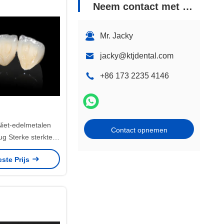
Neem contact met ons op
Mr. Jacky
jacky@ktjdental.com
+86 173 2235 4146
Niet-edelmetalen
Contact opnemen
ug Sterke sterkte
pasbaar
este Prijs