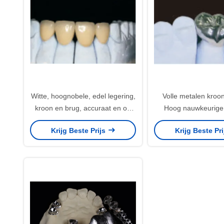
Witte, hoognobele, edel legering,
Volle metalen kroo
kroon en brug, accuraat en op
Hoog nauwkeurige 
maat.
tijdelijke kro
Krijg Beste Prijs
Krijg Beste Pr