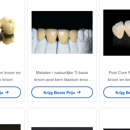
en kroon en
Metalen / natuurlijke Ti basis
Post Core 
ke kroon
kroon post kern titanium kroon
kroon en br
voor tanden
Aan
ijs
Krijg Beste Prijs
Krijg B