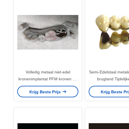
Volledig metaal niet-edel
Semi-Edelstaal metal
kronenimplantat PFM kronen en
brugtand Tijdelij
brug professionele
Krijg Beste Prijs
Krijg Beste Pr