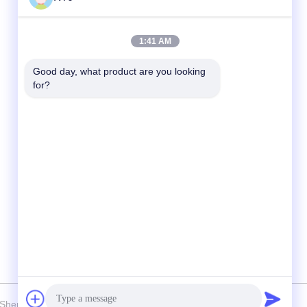
Snel contact
1:41 AM
Telefoon
Good day, what product are you looking 
for?
86-0755-8606-0301
E-mail
jacky@ktjdental.com
Adres
KangtaiJian Health Industry Building.No.7
Rongtian Road, Pingshan District, Shenzhen,
China
6 Shenzhen KTJ DentalLabs Co.,Ltd. Alle rechten voorbehouden.