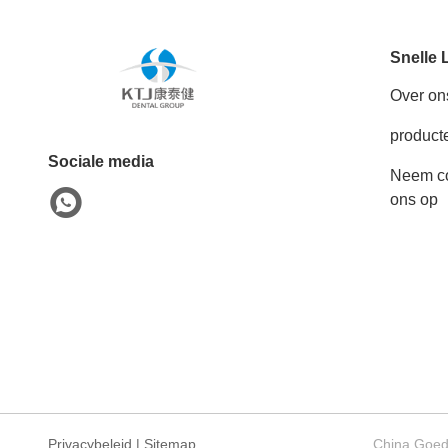
Snelle 
Over on
product
Sociale media
Neem co
ons op
Privacybeleid
|
Sitemap
China Goede