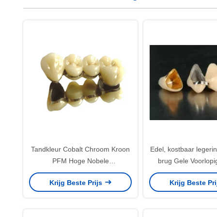
Tandkleur Cobalt Chroom Kroon
Edel, kostbaar legeri
PFM Hoge Nobele
brug Gele Voorlopi
Tandheelkundige PFM
Krijg Beste Prijs
Krijg Beste Pr