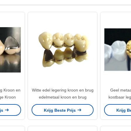
ng Kroon en
Witte edel legering kroon en brug
Geel metaa
ge Kroon
edelmetaal kroon en brug
kostbaar le
aan
ijs
Krijg Beste Prijs
Krijg B