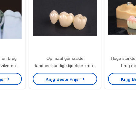
n en brug
Op maat gemaakte
Hoge sterkte
zilveren
tandheelkundige tijdelijke kroon
brug me
on
PMMA tijdelijke brug en kroon
ijs
Krijg Beste Prijs
Krijg B