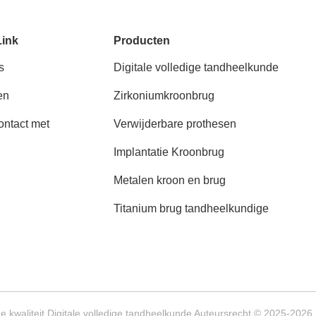
Link
Producten
s
Digitale volledige tandheelkunde
en
Zirkoniumkroonbrug
ntact met
Verwijderbare prothesen
Implantatie Kroonbrug
Metalen kroon en brug
Titanium brug tandheelkundige
 kwaliteit Digitale volledige tandheelkunde Auteursrecht © 2025-202