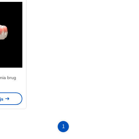
onia brug
ijs
1