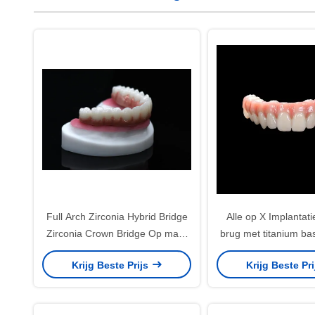
Full Arch Zirconia Hybrid Bridge
Alle op X Implantati
Zirconia Crown Bridge Op maat
brug met titanium bas
gemaakt
kroon bru
Krijg Beste Prijs
Krijg Beste Pr