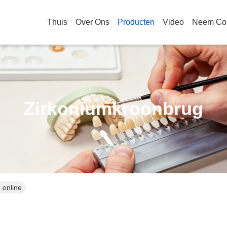
Thuis
Over Ons
Producten
Video
Neem Con
Zirkoniumkroonbrug
 online