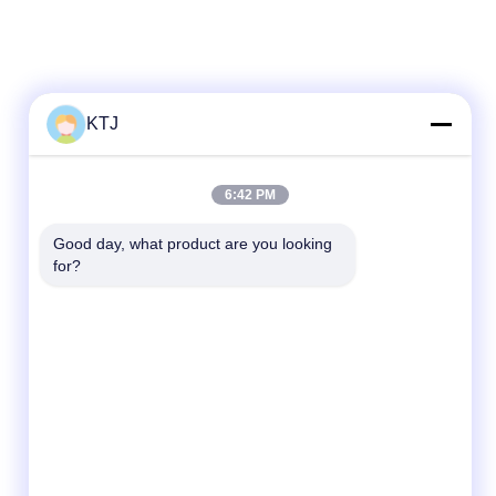
KTJ
Snel contact
6:42 PM
Telefoon
Good day, what product are you looking 
for?
86-0755-8606-0301
E-mail
jacky@ktjdental.com
Adres
KangtaiJian Health Industry Building.No.7
Rongtian Road, Pingshan District, Shenzhen,
China