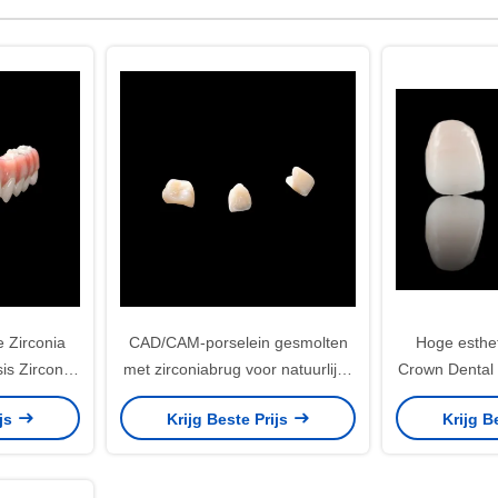
e Zirconia
CAD/CAM-porselein gesmolten
Hoge esthet
is Zirconia
met zirconiabrug voor natuurlijke
Crown Dental 
g
restauratie
en FDA 
ijs
Krijg Beste Prijs
Krijg B