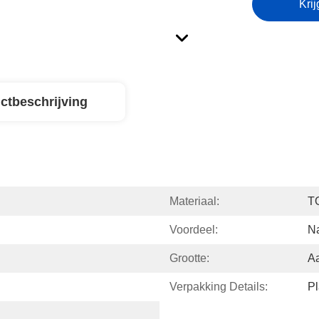
Krij
ctbeschrijving
Materiaal:
T
Voordeel:
N
Grootte:
A
Verpakking Details:
Pl