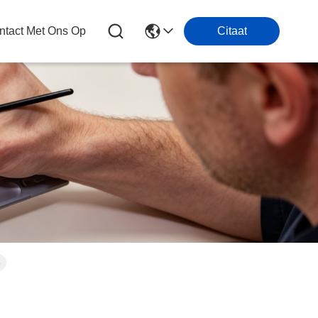
tact Met Ons Op
Citaat
e