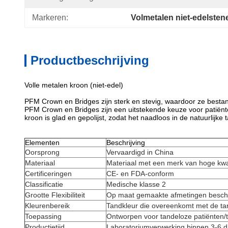
Markeren:
Volmetalen niet-edelsten
Productbeschrijving
Volle metalen kroon (niet-edel)
PFM Crown en Bridges zijn sterk en stevig, waardoor ze bestand 
PFM Crown en Bridges zijn een uitstekende keuze voor patiën
kroon is glad en gepolijst, zodat het naadloos in de natuurlijke 
Elementen
Beschrijving
Oorsprong
Vervaardigd in China
Materiaal
Materiaal met een merk van hoge kwal
Certificeringen
CE- en FDA-conform
Classificatie
Medische klasse 2
Grootte Flexibiliteit
Op maat gemaakte afmetingen besch
Kleurenbereik
Tandkleur die overeenkomt met de t
Toepassing
Ontworpen voor tandeloze patiënten/
Productietijd
Laboratoriumverwerking binnen 3-6 