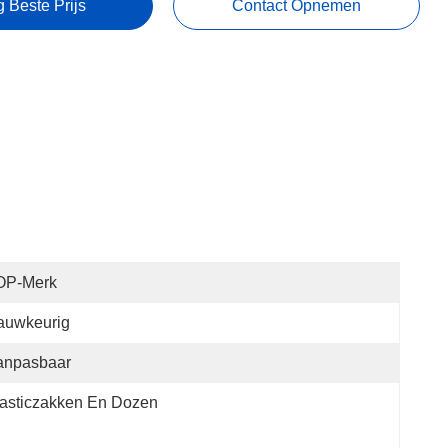
g Beste Prijs
Contact Opnemen
OP-Merk
auwkeurig
anpasbaar
asticzakken En Dozen