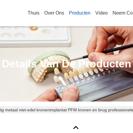
Thuis
Over Ons
Producten
Video
Neem Con
Details Van De Producten
dig metaal niet-edel kronenimplantat PFM kronen en brug professionel