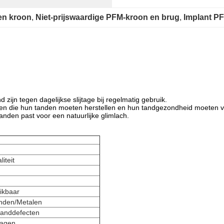
en kroon
, 
Niet-prijswaardige PFM-kroon en brug
, 
Implant P
zijn tegen dagelijkse slijtage bij regelmatig gebruik.
ten die hun tanden moeten herstellen en hun tandgezondheid moeten 
tanden past voor een natuurlijke glimlach.
iteit
ikbaar
anden/Metalen
tanddefecten
dagen