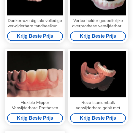
Donkerroze digitale volledige
Vertex helder gedeeltelijke
verwijderbare tandheelkunde
overprothese verwijderbare
verwijderbare gedeeltelijke
gedeeltelijke prothese
Krijg Beste Prijs
Krijg Beste Prijs
prothese
Flexible Flipper
Roze titaniumbalk
Verwijderbare Prothesen
verwijderbare gebit met
Klinische Verwijderbare
acrylprothese afwerking
Krijg Beste Prijs
Krijg Beste Prijs
Gedeeltelijke Prothese