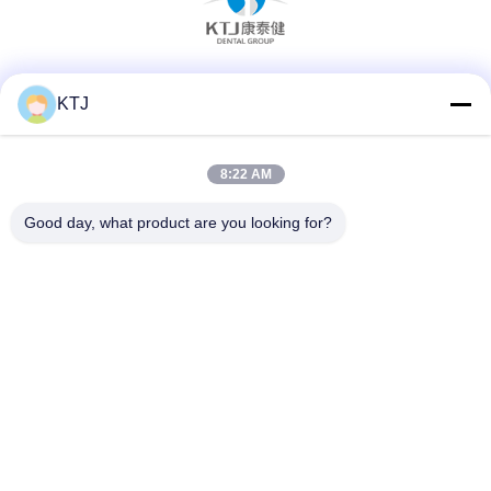
Sociale media
KTJ
8:22 AM
Snel contact
Good day, what product are you looking for?
Telefoon
86-0755-8606-0301
E-mail
jacky@ktjdental.com
Adres
KangtaiJian Health Industry Building.No.7 Rongtian Road,
Pingshan District, Shenzhen, China