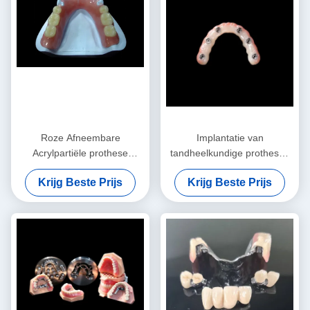
Roze Afneembare
Implantatie van
Acrylpartiële prothese
tandheelkundige prothesen
Tijdelijke Acrylpartiële
voor onmiddellijke belasting
Krijg Beste Prijs
Krijg Beste Prijs
prothese
Lichte roze verwijderbare
kunsttanden