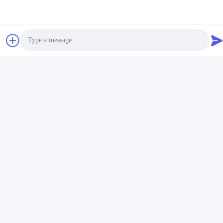
Sociale media
Photo
Video Call
Snel contact
Audio Call
Telefoon
86-0755-8606-0301
E-mail
jacky@ktjdental.com
Adres