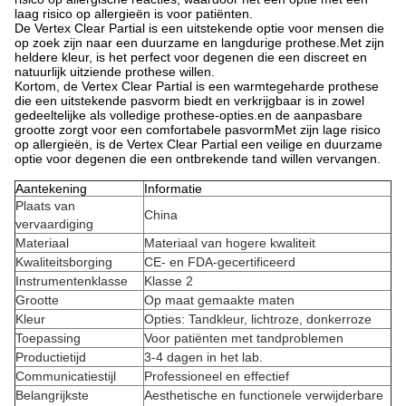
laag risico op allergieën is voor patiënten.
De Vertex Clear Partial is een uitstekende optie voor mensen die
op zoek zijn naar een duurzame en langdurige prothese.Met zijn
heldere kleur, is het perfect voor degenen die een discreet en
natuurlijk uitziende prothese willen.
Kortom, de Vertex Clear Partial is een warmtegeharde prothese
die een uitstekende pasvorm biedt en verkrijgbaar is in zowel
gedeeltelijke als volledige prothese-opties.en de aanpasbare
grootte zorgt voor een comfortabele pasvormMet zijn lage risico
op allergieën, is de Vertex Clear Partial een veilige en duurzame
optie voor degenen die een ontbrekende tand willen vervangen.
Aantekening
Informatie
Plaats van
China
vervaardiging
Materiaal
Materiaal van hogere kwaliteit
Kwaliteitsborging
CE- en FDA-gecertificeerd
Instrumentenklasse
Klasse 2
Grootte
Op maat gemaakte maten
Kleur
Opties: Tandkleur, lichtroze, donkerroze
Toepassing
Voor patiënten met tandproblemen
Productietijd
3-4 dagen in het lab.
Communicatiestijl
Professioneel en effectief
Belangrijkste
Aesthetische en functionele verwijderbare