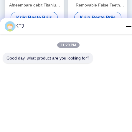
Afneembare gebit Titanium
Removable False Teeth
legering Implantatenbalk
Custom
Krijg Beste Prijs
Krijg Beste Prijs
Overprothese
KTJ
11:29 PM
Good day, what product are you looking for?
Aanpasbare verwijderbare
Hoge nauwkeurigheid
gebitten Titanium frame
Vitallium Frame Afneembare
Tandheelkundig metaal
tandprothese Klasse 2
Krijg Beste Prijs
Krijg Beste Prijs
frame