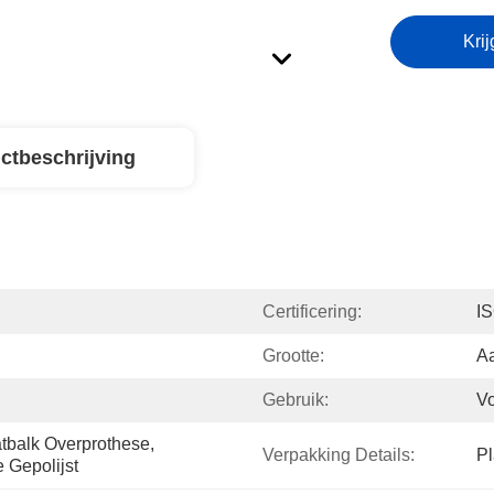
Krij
ctbeschrijving
Certificering:
I
Grootte:
A
Gebruik:
Vo
tbalk Overprothese, 
Verpakking Details:
Pl
 Gepolijst