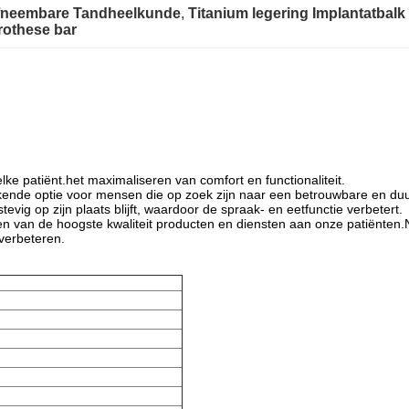
Afneembare Tandheelkunde
, 
Titanium legering Implantatbal
rothese bar
ke patiënt.het maximaliseren van comfort en functionaliteit.
tekende optie voor mensen die op zoek zijn naar een betrouwbare en du
vig op zijn plaats blijft, waardoor de spraak- en eetfunctie verbetert.
ren van de hoogste kwaliteit producten en diensten aan onze patiënt
 verbeteren.