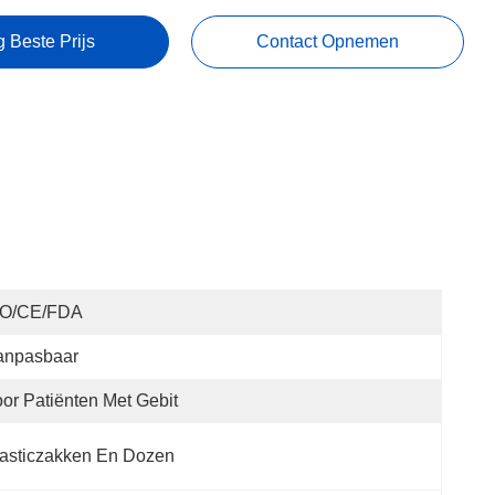
g Beste Prijs
Contact Opnemen
SO/CE/FDA
anpasbaar
or Patiënten Met Gebit
asticzakken En Dozen