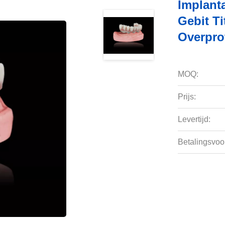
Implant
Gebit T
Overpro
MOQ:
Prijs:
Levertijd:
Betalingsvoo