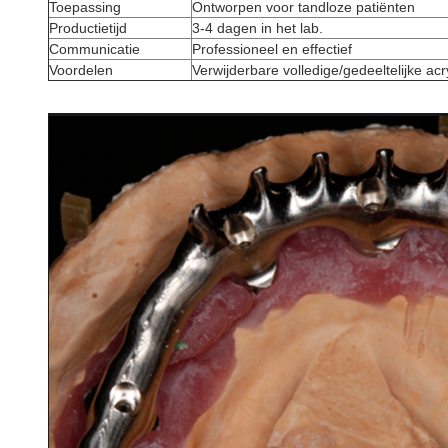
Toepassing
Ontworpen voor tandloze patiënten
Productietijd
3-4 dagen in het lab.
Communicatie
Professioneel en effectief
Voordelen
Verwijderbare volledige/gedeeltelijke ac