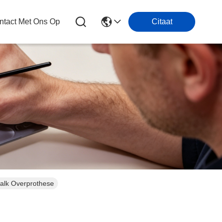
tact Met Ons Op
Citaat
balk Overprothese