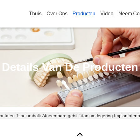
Thuis
Over Ons
Producten
Video
Neem Con
Details Van De Producten
antaten Titaniumbalk Afneembare gebit Titanium legering Implantaten