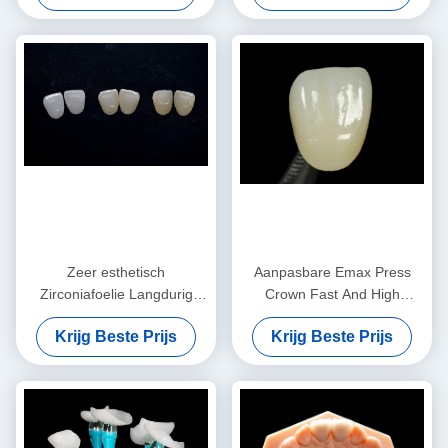
Zeer esthetisch
Aanpasbare Emax Press
Zirconiafoelie Langdurig
Crown Fast And High
Zirconia Emaxfoelie
Esthetics Tandheelkundige
Krijg Beste Prijs
Krijg Beste Prijs
Inlay Onlay