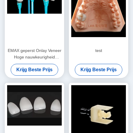
EMAX geperst Onlay Veneer
test
Hoge nauwkeurigheid
Tandheelkundige veneer
Krijg Beste Prijs
Krijg Beste Prijs
Uitstekende pasvorm