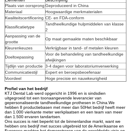
Elementen
Beschrijving
Plaats van oorsprong
Geproduceerd in China
Materiaal
Hoogwaardige merkmaterialen
Kwaliteitscertificering
CE- en FDA-conform
Tandheelkundige hulpmiddelen van klasse
Klassificatietype
2
Aanpassing van de
Op maat gemaakte maten beschikbaar
grootte
Kleurenkeuzes
Verkrijgbaar in tand- of metalen kleuren
Voor de behandeling van tandheelkundige
Doeltoepassing
afwijkingen
Tijdlijn van productie
3-4 dagen voor laboratoriumverwerking
Communicatiestijl
Expert en beroepsbeoefenaar
Voordeel
Hoge precisie en nauwkeurigheid
Profiel van het bedrijf
KTJ Dental Lab werd opgericht in 1996 en is sindsdien
uitgegroeid tot een toonaangevende leverancier van
gepersonaliseerde tandheelkundige prothesen in China.We
hebben 8 productiebasen met meer dan 50Het bedrijf heeft meer
dan 1.000 vierkante meter werkplaatsen en een team van meer
dan 1.500 ervaren tandartsen.
Ons succes is niet beperkt tot de binnenlandse markt, want we
hebben ons bedrijf met succes uitgebreid tot de Amerikaanse en
Europese markten.het demonstreren van de wereldwijde visie en