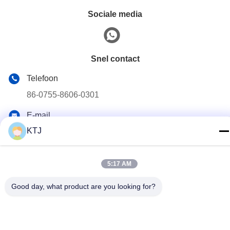
Sociale media
Snel contact
Telefoon
86-0755-8606-0301
E-mail
jacky@ktjdental.com
KTJ
Adres
KangtaiJian Health Industry Building.No.7 Rongtian Road,
5:17 AM
Pingshan District, Shenzhen, China
Good day, what product are you looking for?
Privacybeleid
|
Sitemap
China Goede kwaliteit Digitale volledige tandheelkunde