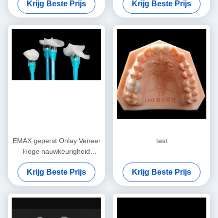
Krijg Beste Prijs
Krijg Beste Prijs
Inlay Onlay
EMAX geperst Onlay Veneer
test
Hoge nauwkeurigheid
Tandheelkundige veneer
Krijg Beste Prijs
Krijg Beste Prijs
Uitstekende pasvorm