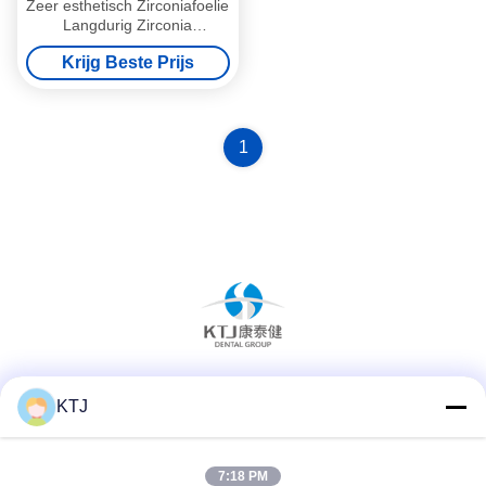
Zeer esthetisch Zirconiafoelie
Langdurig Zirconia
Emaxfoelie
Krijg Beste Prijs
1
Sociale media
KTJ
7:18 PM