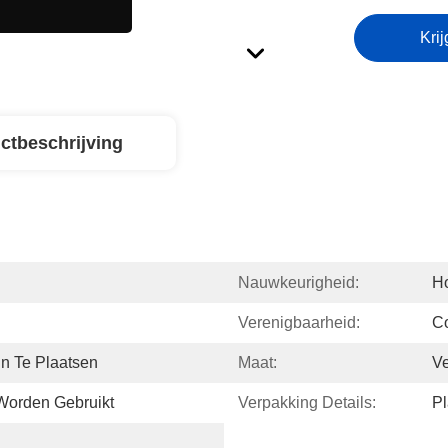
Krij
ctbeschrijving
Nauwkeurigheid:
Ho
Verenigbaarheid:
Co
n Te Plaatsen
Maat:
Ve
Worden Gebruikt
Verpakking Details:
Pl