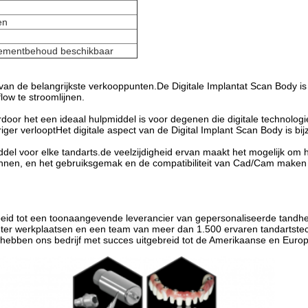
en
 cementbehoud beschikbaar
an de belangrijkste verkooppunten.De Digitale Implantat Scan Body is 
low te stroomlijnen.
or het een ideaal hulpmiddel is voor degenen die digitale technologie 
iger verlooptHet digitale aspect van de Digital Implant Scan Body is b
ddel voor elke tandarts.de veelzijdigheid ervan maakt het mogelijk om 
annen, en het gebruiksgemak en de compatibiliteit van Cad/Cam maken h
roeid tot een toonaangevende leverancier van gepersonaliseerde tand
ter werkplaatsen en een team van meer dan 1.500 ervaren tandartstec
e hebben ons bedrijf met succes uitgebreid tot de Amerikaanse en Euro