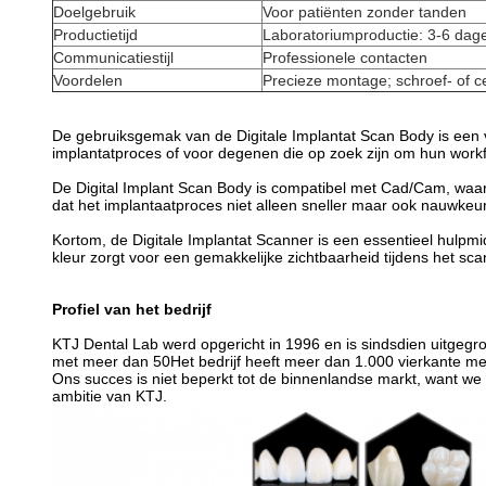
Doelgebruik
Voor patiënten zonder tanden
Productietijd
Laboratoriumproductie: 3-6 dag
Communicatiestijl
Professionele contacten
Voordelen
Precieze montage; schroef- of
De gebruiksgemak van de Digitale Implantat Scan Body is een v
implantatproces of voor degenen die op zoek zijn om hun workf
De Digital Implant Scan Body is compatibel met Cad/Cam, waardo
dat het implantaatproces niet alleen sneller maar ook nauwkeur
Kortom, de Digitale Implantat Scanner is een essentieel hulpmi
kleur zorgt voor een gemakkelijke zichtbaarheid tijdens het sc
Profiel van het bedrijf
KTJ Dental Lab werd opgericht in 1996 en is sindsdien uitgeg
met meer dan 50Het bedrijf heeft meer dan 1.000 vierkante me
Ons succes is niet beperkt tot de binnenlandse markt, want w
ambitie van KTJ.