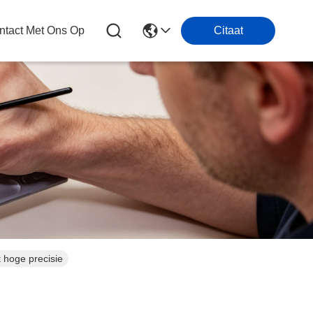
tact Met Ons Op
Citaat
 hoge precisie