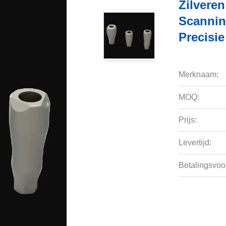
Zilveren
Scannin
Precisie
Merknaam:
MOQ:
Prijs:
Levertijd:
Betalingsvoo