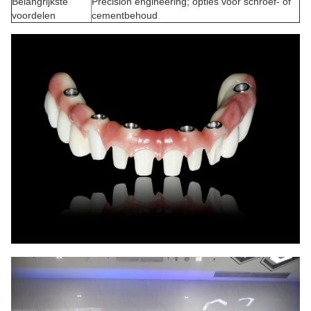
Belangrijkste
Precision engineering; opties voor schroef- of
voordelen
cementbehoud