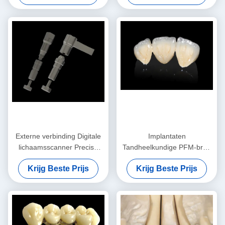
precisie
Externe verbinding Digitale
Implantaten
lichaamsscanner Precise
Tandheelkundige PFM-brug
scan bodies voor
Niet-prijswaardige CAD CAM
Krijg Beste Prijs
Krijg Beste Prijs
tandheelkundige implantaten
PFM-kroon