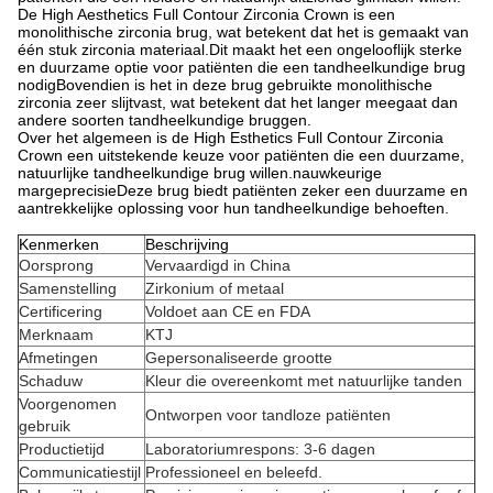
De High Aesthetics Full Contour Zirconia Crown is een
monolithische zirconia brug, wat betekent dat het is gemaakt van
één stuk zirconia materiaal.Dit maakt het een ongelooflijk sterke
en duurzame optie voor patiënten die een tandheelkundige brug
nodigBovendien is het in deze brug gebruikte monolithische
zirconia zeer slijtvast, wat betekent dat het langer meegaat dan
andere soorten tandheelkundige bruggen.
Over het algemeen is de High Esthetics Full Contour Zirconia
Crown een uitstekende keuze voor patiënten die een duurzame,
natuurlijke tandheelkundige brug willen.nauwkeurige
margeprecisieDeze brug biedt patiënten zeker een duurzame en
aantrekkelijke oplossing voor hun tandheelkundige behoeften.
Kenmerken
Beschrijving
Oorsprong
Vervaardigd in China
Samenstelling
Zirkonium of metaal
Certificering
Voldoet aan CE en FDA
Merknaam
KTJ
Afmetingen
Gepersonaliseerde grootte
Schaduw
Kleur die overeenkomt met natuurlijke tanden
Voorgenomen
Ontworpen voor tandloze patiënten
gebruik
Productietijd
Laboratoriumrespons: 3-6 dagen
Communicatiestijl
Professioneel en beleefd.