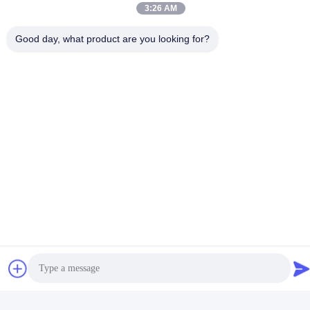
Sociale media
3:26 AM
Good day, what product are you looking for?
Snel contact
Telefoon
86-0755-8606-0301
E-mail
jacky@ktjdental.com
Adres
KangtaiJian Health Industry Building.No.7 Rongtian Road,
Pingshan District, Shenzhen, China
Privacybeleid
|
Sitemap
China Goede kwaliteit Digitale volledige tandheelkunde
Auteursrecht © 2025-2026 Shenzhen KTJ DentalLabs Co.,Ltd.