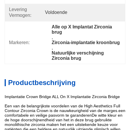
Levering
Voldoende
Vermogen:
Alle op X Implantat Zirconia 
brug
, 
Markeren:
Zirconia-implantatie kroonbrug
, 
Natuurlijke verschijning 
Zirconia brug
Productbeschrijving
Implantatie Crown Bridge ALL On X Implantatie Zirconia Bridge
Een van de belangrijkste voordelen van de High Aesthetics Full
Contour Zirconia Crown is de nauwkeurigheid van de marges.een
comfortabele en veilige pasvorm te garanderenDe witte kleur en
de hoge doorschijnendheid van het in deze brug gebruikte
monolithische zirconia maken het een uitstekende keuze voor
patiënten die een heldere en natuurlijk uitziende glimlach willen.