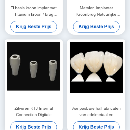
Ti basis kroon implantaat
Metalen Implantat
Titanium kroon / brug
Kroonbrug Natuurlijke
aanpak met composiet
Zirconia Volledig Contour
Krijg Beste Prijs
Krijg Beste Prijs
Kroon Met Titanium
Abutment
Zilveren KTJ Internal
Aanpasbare halffabricaten
Connection Digitale
van edelmetaal en
Scanning Body voor
edelmetaal
Krijg Beste Prijs
Krijg Beste Prijs
Implantatie met hoge