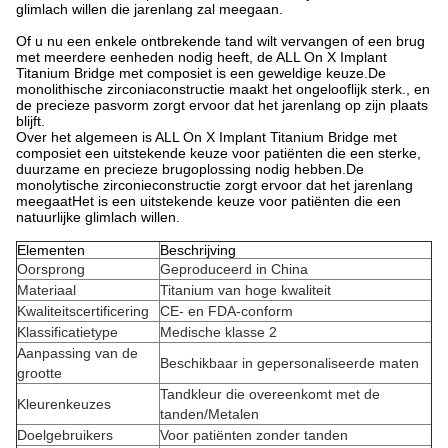
glimlach willen die jarenlang zal meegaan.
Of u nu een enkele ontbrekende tand wilt vervangen of een brug
met meerdere eenheden nodig heeft, de ALL On X Implant
Titanium Bridge met composiet is een geweldige keuze.De
monolithische zirconiaconstructie maakt het ongelooflijk sterk., en
de precieze pasvorm zorgt ervoor dat het jarenlang op zijn plaats
blijft.
Over het algemeen is ALL On X Implant Titanium Bridge met
composiet een uitstekende keuze voor patiënten die een sterke,
duurzame en precieze brugoplossing nodig hebben.De
monolytische zirconieconstructie zorgt ervoor dat het jarenlang
meegaatHet is een uitstekende keuze voor patiënten die een
natuurlijke glimlach willen.
Elementen
Beschrijving
Oorsprong
Geproduceerd in China
Materiaal
Titanium van hoge kwaliteit
Kwaliteitscertificering
CE- en FDA-conform
Klassificatietype
Medische klasse 2
Aanpassing van de
Beschikbaar in gepersonaliseerde maten
grootte
Tandkleur die overeenkomt met de
Kleurenkeuzes
tanden/Metalen
Doelgebruikers
Voor patiënten zonder tanden