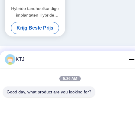
Hybride tandheelkundige
implantaten Hybride
tandheelkundige prothese
Krijg Beste Prijs
met titanium bar
KTJ
5:26 AM
Good day, what product are you looking for?
Sociale media
Snel contact
Telefoon