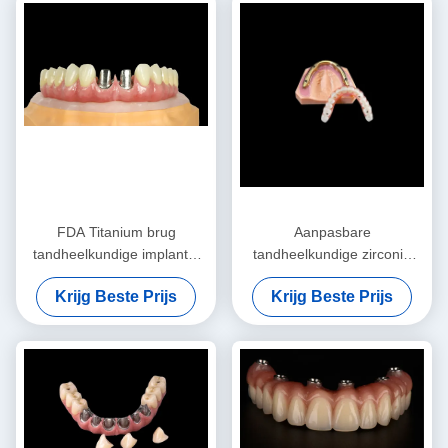
FDA Titanium brug
Aanpasbare
tandheelkundige implantat
tandheelkundige zirconia
Titanium frame met kroon
brug over gefreesde
Krijg Beste Prijs
Krijg Beste Prijs
implantaatbalk