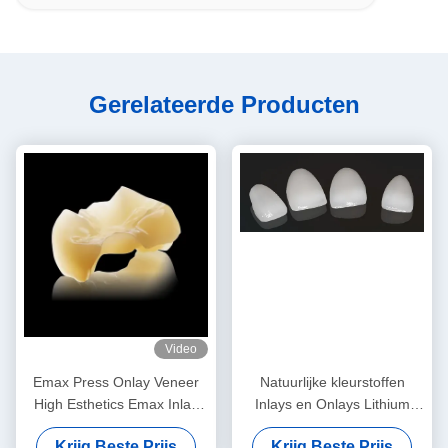
Gerelateerde Producten
Video
Emax Press Onlay Veneer
Natuurlijke kleurstoffen
High Esthetics Emax Inlay
Inlays en Onlays Lithium
Onlay Professional
Disilicaat Fressplaat
Krijg Beste Prijs
Krijg Beste Prijs