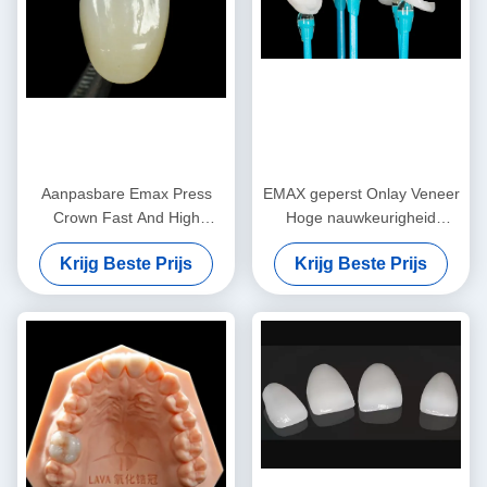
Aanpasbare Emax Press
EMAX geperst Onlay Veneer
Crown Fast And High
Hoge nauwkeurigheid
Esthetics Tandheelkundige
Tandheelkundige veneer
Krijg Beste Prijs
Krijg Beste Prijs
Inlay Onlay
Uitstekende pasvorm