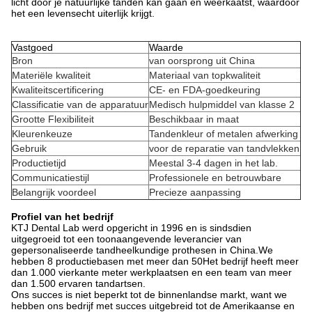
licht door je natuurlijke tanden kan gaan en weerkaatst, waardoor
het een levensecht uiterlijk krijgt.
Vastgoed
Waarde
Bron
van oorsprong uit China
Materiële kwaliteit
Materiaal van topkwaliteit
Kwaliteitscertificering
CE- en FDA-goedkeuring
Classificatie van de apparatuur
Medisch hulpmiddel van klasse 2
Grootte Flexibiliteit
Beschikbaar in maat
Kleurenkeuze
Tandenkleur of metalen afwerking
Gebruik
voor de reparatie van tandvlekken
Productietijd
Meestal 3-4 dagen in het lab.
Communicatiestijl
Professionele en betrouwbare
Belangrijk voordeel
Precieze aanpassing
Profiel van het bedrijf
KTJ Dental Lab werd opgericht in 1996 en is sindsdien
uitgegroeid tot een toonaangevende leverancier van
gepersonaliseerde tandheelkundige prothesen in China.We
hebben 8 productiebasen met meer dan 50Het bedrijf heeft meer
dan 1.000 vierkante meter werkplaatsen en een team van meer
dan 1.500 ervaren tandartsen.
Ons succes is niet beperkt tot de binnenlandse markt, want we
hebben ons bedrijf met succes uitgebreid tot de Amerikaanse en