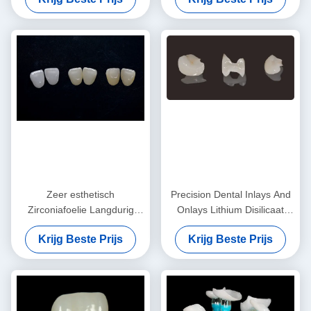
Zeer esthetisch
Precision Dental Inlays And
Zirconiafoelie Langdurig
Onlays Lithium Disilicaat
Zirconia Emaxfoelie
Fressing Onlay Veneer
Krijg Beste Prijs
Krijg Beste Prijs