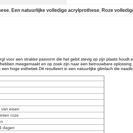
hese
, 
Een natuurlijke volledige acrylprothese
, 
Roze volledig
t voor een strakke pasvorm die het gebit stevig op zijn plaats houdt e
ies hebben meegemaakt en op zoek zijn naar een betrouwbare oplossing 
en hoge esthetiek.Dit resulteert in een natuurlijke glimlach die naadl
 van eisen
tinten roze
en
-4 dagen