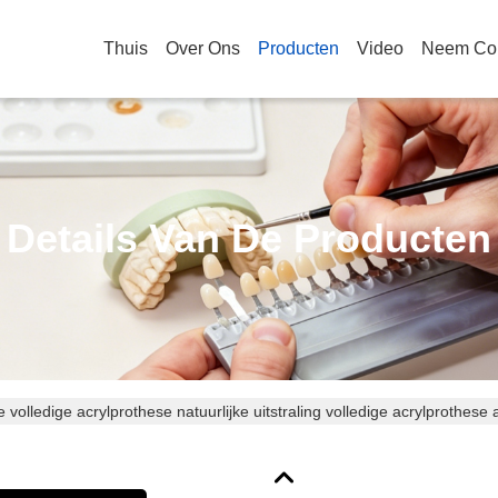
Thuis
Over Ons
Producten
Video
Neem Con
Details Van De Producten
 volledige acrylprothese natuurlijke uitstraling volledige acrylprothes