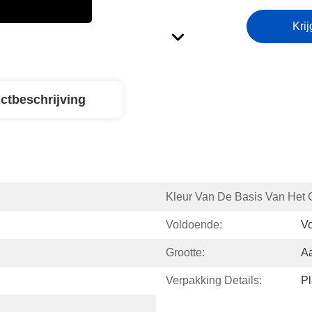
Krij
ctbeschrijving
Kleur Van De Basis Van Het G
Voldoende:
Vo
Grootte:
A
Verpakking Details:
Pl