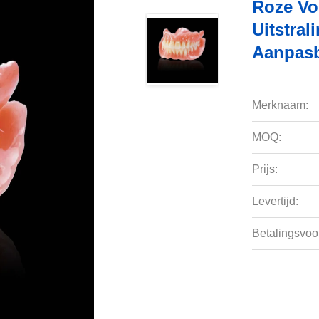
Roze Vol
Uitstral
Aanpas
Merknaam:
MOQ:
Prijs:
Levertijd:
Betalingsvoo