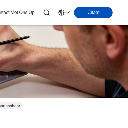
tact Met Ons Op
Citaat
e aanpasbaar