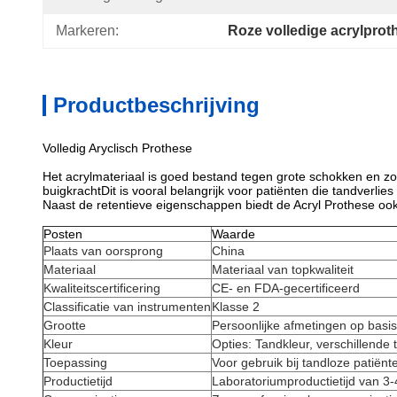
Markeren:
Roze volledige acrylprot
Productbeschrijving
Volledig Aryclisch Prothese
Het acrylmateriaal is goed bestand tegen grote schokken en zorg
buigkrachtDit is vooral belangrijk voor patiënten die tandverl
Naast de retentieve eigenschappen biedt de Acryl Prothese ook e
Posten
Waarde
Plaats van oorsprong
China
Materiaal
Materiaal van topkwaliteit
Kwaliteitscertificering
CE- en FDA-gecertificeerd
Classificatie van instrumenten
Klasse 2
Grootte
Persoonlijke afmetingen op basis
Kleur
Opties: Tandkleur, verschillende 
Toepassing
Voor gebruik bij tandloze patiënt
Productietijd
Laboratoriumproductietijd van 3