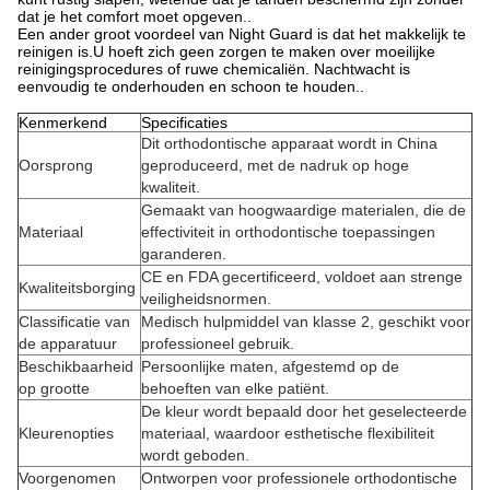
dat je het comfort moet opgeven..
Een ander groot voordeel van Night Guard is dat het makkelijk te
reinigen is.U hoeft zich geen zorgen te maken over moeilijke
reinigingsprocedures of ruwe chemicaliën. Nachtwacht is
eenvoudig te onderhouden en schoon te houden..
Kenmerkend
Specificaties
Dit orthodontische apparaat wordt in China
Oorsprong
geproduceerd, met de nadruk op hoge
kwaliteit.
Gemaakt van hoogwaardige materialen, die de
Materiaal
effectiviteit in orthodontische toepassingen
garanderen.
CE en FDA gecertificeerd, voldoet aan strenge
Kwaliteitsborging
veiligheidsnormen.
Classificatie van
Medisch hulpmiddel van klasse 2, geschikt voor
de apparatuur
professioneel gebruik.
Beschikbaarheid
Persoonlijke maten, afgestemd op de
op grootte
behoeften van elke patiënt.
De kleur wordt bepaald door het geselecteerde
Kleurenopties
materiaal, waardoor esthetische flexibiliteit
wordt geboden.
Voorgenomen
Ontworpen voor professionele orthodontische