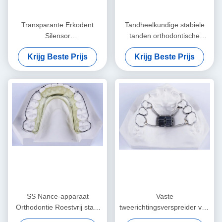
Transparante Erkodent
Tandheelkundige stabiele
Silensor
tanden orthodontische
Orthodontieapparaat Anti-
retainer professionele
Krijg Beste Prijs
Krijg Beste Prijs
snurken mondstuk
heldere retainer
SS Nance-apparaat
Vaste
Orthodontie Roestvrij staal
tweerichtingsverspreider van
Nance-apparaat
het tandvlees