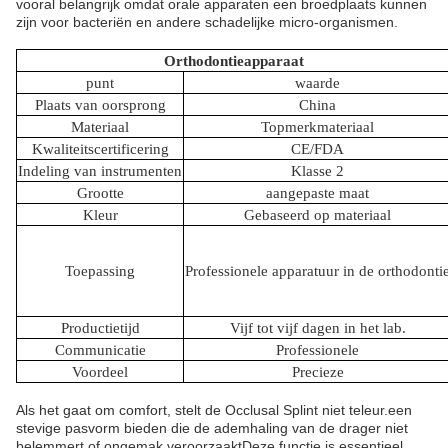
vooral belangrijk omdat orale apparaten een broedplaats kunnen
zijn voor bacteriën en andere schadelijke micro-organismen.
Orthodontieapparaat
punt
waarde
Plaats van oorsprong
China
Materiaal
Topmerkmateriaal
Kwaliteitscertificering
CE/FDA
Indeling van instrumenten
Klasse 2
Grootte
aangepaste maat
Kleur
Gebaseerd op materiaal
Toepassing
Professionele apparatuur in de orthodonti
Productietijd
Vijf tot vijf dagen in het lab.
Communicatie
Professionele
Voordeel
Precieze
Als het gaat om comfort, stelt de Occlusal Splint niet teleur.een
stevige pasvorm bieden die de ademhaling van de drager niet
belemmert of ongemak veroorzaaktDeze functie is essentieel