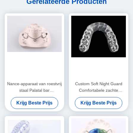
Gerelateerde Producten
Nance-apparaat van roestvrij
Custom Soft Night Guard
staal Palatal bar
Comfortabele zachte
Orthodontisch functionele
mondbeschermer voor het
Krijg Beste Prijs
Krijg Beste Prijs
apparaat
slapen