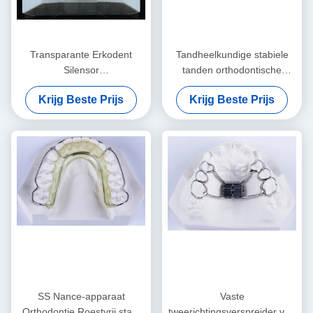
Transparante Erkodent
Tandheelkundige stabiele
Silensor
tanden orthodontische
Orthodontieapparaat Anti-
retainer professionele
Krijg Beste Prijs
Krijg Beste Prijs
snurken mondstuk
heldere retainer
SS Nance-apparaat
Vaste
Orthodontie Roestvrij staal
tweerichtingsverspreider van