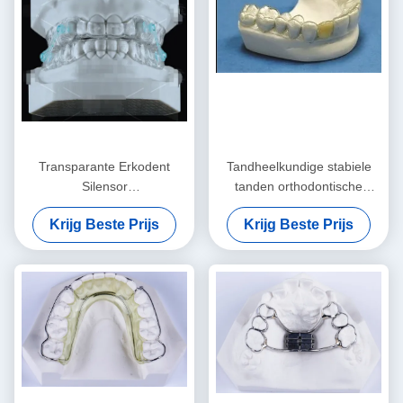
Transparante Erkodent
Tandheelkundige stabiele
Silensor
tanden orthodontische
Orthodontieapparaat Anti-
retainer professionele
Krijg Beste Prijs
Krijg Beste Prijs
snurken mondstuk
heldere retainer