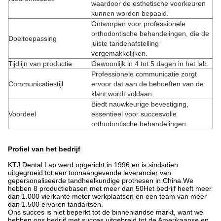
waardoor de esthetische voorkeuren
kunnen worden bepaald.
Ontworpen voor professionele
orthodontische behandelingen, die de
Doeltoepassing
juiste tandenafstelling
vergemakkelijken.
Tijdlijn van productie
Gewoonlijk in 4 tot 5 dagen in het lab.
Professionele communicatie zorgt
Communicatiestijl
ervoor dat aan de behoeften van de
klant wordt voldaan.
Biedt nauwkeurige bevestiging,
Voordeel
essentieel voor succesvolle
orthodontische behandelingen.
Profiel van het bedrijf
KTJ Dental Lab werd opgericht in 1996 en is sindsdien
uitgegroeid tot een toonaangevende leverancier van
gepersonaliseerde tandheelkundige prothesen in China.We
hebben 8 productiebasen met meer dan 50Het bedrijf heeft meer
dan 1.000 vierkante meter werkplaatsen en een team van meer
dan 1.500 ervaren tandartsen.
Ons succes is niet beperkt tot de binnenlandse markt, want we
hebben ons bedrijf met succes uitgebreid tot de Amerikaanse en