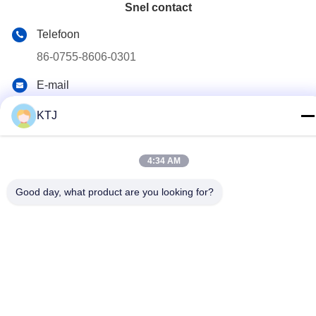
Snel contact
Telefoon
86-0755-8606-0301
E-mail
jacky@ktjdental.com
KTJ
Adres
KangtaiJian Health Industry Building.No.7 Rongtian Road,
4:34 AM
Pingshan District, Shenzhen, China
Good day, what product are you looking for?
Privacybeleid
|
Sitemap
China Goede kwaliteit Digitale volledige tandheelkunde
Auteursrecht © 2025-2026 Shenzhen KTJ DentalLabs Co.,Ltd.
Alle rechten voorbehouden.