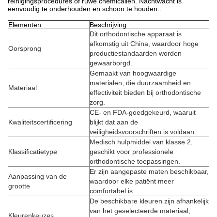
reinigingsprocedures of ruwe chemicaliën. Nachtwacht is
eenvoudig te onderhouden en schoon te houden..
Elementen
Beschrijving
Dit orthodontische apparaat is
afkomstig uit China, waardoor hoge
Oorsprong
productiestandaarden worden
gewaarborgd.
Gemaakt van hoogwaardige
materialen, die duurzaamheid en
Materiaal
effectiviteit bieden bij orthodontische
zorg.
CE- en FDA-goedgekeurd, waaruit
Kwaliteitscertificering
blijkt dat aan de
veiligheidsvoorschriften is voldaan.
Medisch hulpmiddel van klasse 2,
Klassificatietype
geschikt voor professionele
orthodontische toepassingen.
Er zijn aangepaste maten beschikbaar,
Aanpassing van de
waardoor elke patiënt meer
grootte
comfortabel is.
De beschikbare kleuren zijn afhankelijk
van het geselecteerde materiaal,
Kleurenkeuzes