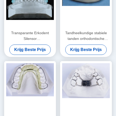
Transparante Erkodent
Tandheelkundige stabiele
Silensor
tanden orthodontische
Orthodontieapparaat Anti-
retainer professionele
Krijg Beste Prijs
Krijg Beste Prijs
snurken mondstuk
heldere retainer