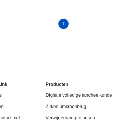
1
Link
Producten
s
Digitale volledige tandheelkunde
en
Zirkoniumkroonbrug
ntact met
Verwijderbare prothesen