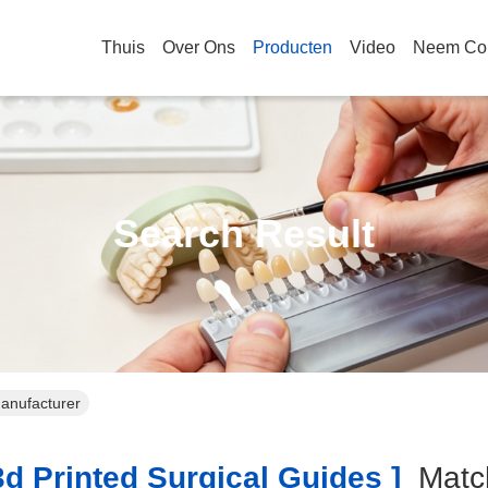
Thuis
Over Ons
Producten
Video
Neem Con
Search Result
Manufacturer
d Printed Surgical Guides ]
Mat