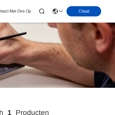
tact Met Ons Op
Citaat
ch
1
Producten