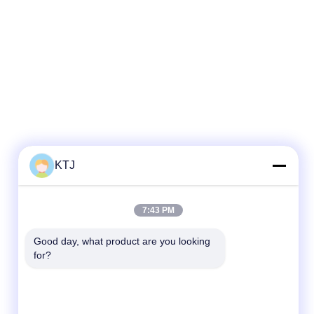
KTJ
Snel contact
7:43 PM
Telefoon
Good day, what product are you looking 
for?
86-0755-8606-0301
E-mail
jacky@ktjdental.com