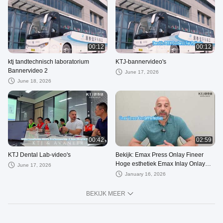
00:12
00:12
ktj tandtechnisch laboratorium
KTJ-bannervideo's
Bannervideo 2
June 17, 2026
June 18, 2026
00:42
02:59
KTJ Dental Lab-video's
Bekijk: Emax Press Onlay Fineer
Hoge esthetiek Emax Inlay Onlay
June 17, 2026
professionele showcase
January 16, 2026
BEKIJK MEER