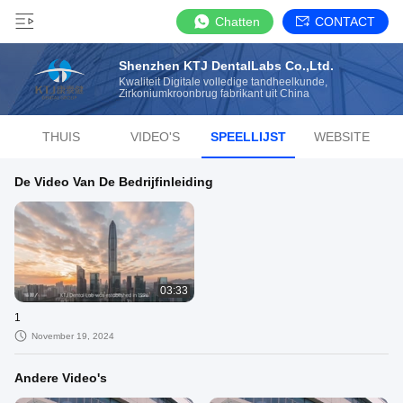
Chatten
CONTACT
Shenzhen KTJ DentalLabs Co.,Ltd.
Kwaliteit Digitale volledige tandheelkunde,
Zirkoniumkroonbrug fabrikant uit China
THUIS
VIDEO'S
SPEELLIJST
WEBSITE
De Video Van De Bedrijfinleiding
03:33
1
November 19, 2024
Andere Video's